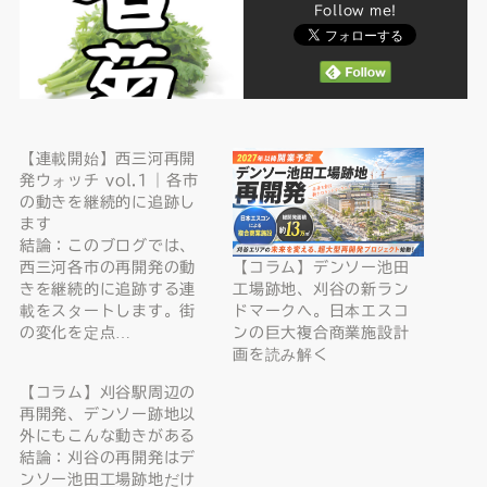
Follow me!
【連載開始】西三河再開
発ウォッチ vol.1｜各市
の動きを継続的に追跡し
ます
結論：このブログでは、
西三河各市の再開発の動
【コラム】デンソー池田
きを継続的に追跡する連
工場跡地、刈谷の新ラン
載をスタートします。街
ドマークへ。日本エスコ
の変化を定点…
ンの巨大複合商業施設計
画を読み解く
【コラム】刈谷駅周辺の
再開発、デンソー跡地以
外にもこんな動きがある
結論：刈谷の再開発はデ
ンソー池田工場跡地だけ