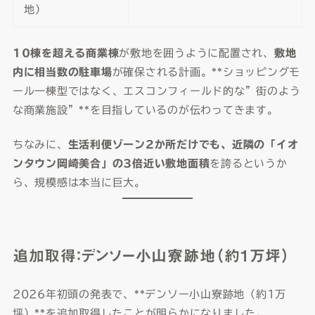
地）
10棟を超える商業棟
が敷地を囲うように配置され、
敷地
内に相当数の駐車場
が確保される計画。**ショッピングモ
ール一棟型ではなく、エスコンフィールド的な”街のよう
な商業施設”**を目指しているのが伝わってきます。
ちなみに、
生活利便ゾーン2か所だけでも、近隣の「イオ
ンタウン岡崎美合」の3倍近い敷地面積
を誇るというか
ら、規模感は本当に巨大。
追加取得：デンソー小山寮跡地（約1万坪）
2026年初頭の発表で、**デンソー小山寮跡地（約1万
坪）**を追加取得したことが明らかになりました。