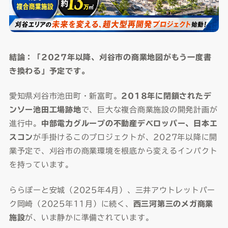
結論：「2027年以降、刈谷市の商業地図がもう一度書
き換わる」予定です。
愛知県刈谷市池田町・新富町。
2018年に閉鎖されたデ
ンソー池田工場跡地
で、巨大な複合商業施設の開発計画が
進行中。
中部電力グループの不動産デベロッパー、日本エ
スコン
が手掛けるこのプロジェクトが、2027年以降に開
業予定で、刈谷市の商業環境を根底から変えるインパクト
を持っています。
ららぽーと安城（2025年4月）、三井アウトレットパー
ク岡崎（2025年11月）に続く、
西三河第三のメガ商業
施設
が、いま静かに準備されています。