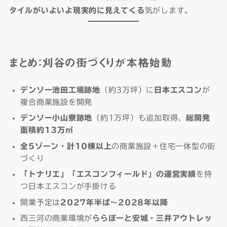
タイルがいよいよ現実的に見えてくる
気がします。
まとめ：刈谷の街づくりが本格始動
デンソー池田工場跡地
（約3万坪）に
日本エスコン
が
複合商業施設を開発
デンソー小山寮跡地
（約1万坪）も追加取得、
総開発
面積約13万㎡
全5ゾーン・計10棟以上
の商業施設＋住宅一体型の街
づくり
「トナリエ」「エスコンフィールド」の運営実績
を持
つ日本エスコンが手掛ける
開業予定は
2027年半ば〜2028年以降
西三河の商業環境が
ららぽーと安城・三井アウトレッ