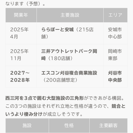
なります（予想）。
開業年
主要施設
エリア
2025年
ららぽーと安城
（215店
安城市
4月
舗）
中心部
2025年
三井アウトレットパーク岡
岡崎市
11月
崎
（180店舗）
東部
2027〜
エスコン刈谷複合商業施設
刈谷市
2028年
（200店舗想定）
中央部
西三河を3点で囲む大型施設の三角形
ができあがる構図。
この3つの施設はそれぞれ立地と性格が違うので、
競合と
いうより棲み分け
が成立しそうです。
施設
性格
主要顧客