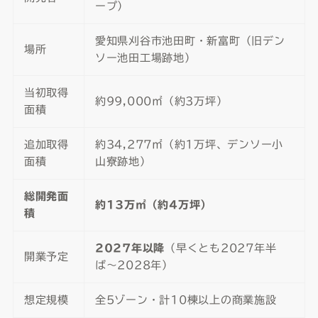
ープ）
愛知県刈谷市池田町・新富町（旧デン
場所
ソー池田工場跡地）
当初取得
約99,000㎡（約3万坪）
面積
追加取得
約34,277㎡（約1万坪、デンソー小
面積
山寮跡地）
総開発面
約13万㎡（約4万坪）
積
2027年以降
（早くとも2027年半
開業予定
ば〜2028年）
想定規模
全5ゾーン・計10棟以上の商業施設