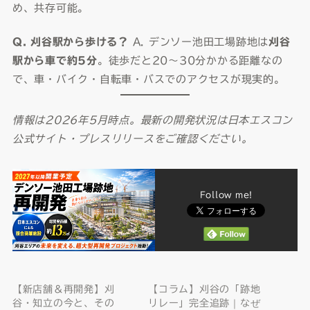
め、共存可能。
Q. 刈谷駅から歩ける？
A. デンソー池田工場跡地は
刈谷
駅から車で約5分
。徒歩だと20〜30分かかる距離なの
で、車・バイク・自転車・バスでのアクセスが現実的。
情報は2026年5月時点。最新の開発状況は日本エスコン
公式サイト・プレスリリースをご確認ください。
Follow me!
【新店舗＆再開発】刈
【コラム】刈谷の「跡地
谷・知立の今と、その
リレー」完全追跡｜なぜ