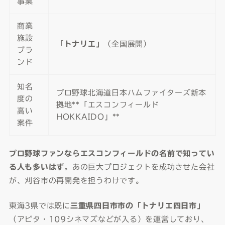
事業
商業
施設
「トナリエ」
（全国展開）
ブラ
ンド
知名
プロ野球北海道日本ハムファイターズ新本
度の
拠地**「エスコンフィールド
高い
HOKKAIDO」**
案件
プロ野球ファンならエスコンフィールドの名前で知ってい
る人も多いはず
。あの巨大プロジェクトを成功させた会社
が、刈谷市の再開発を担うわけです。
東海3県では既に
三重県四日市市の「トナリエ四日市」
（アピタ・109シネマズなどが入る）を運営しており、