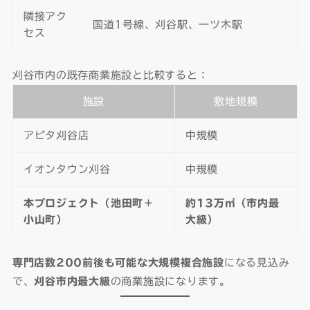
隣接アク
国道1号線、刈谷駅、一ツ木駅
セス
刈谷市内の既存商業施設と比較すると：
施設
敷地規模
アピタ刈谷店
中規模
イオンタウン刈谷
中規模
本プロジェクト（池田町＋
約13万㎡（市内最
小山町）
大級）
専門店数200前後も可能な大規模複合施設
になる見込み
で、
刈谷市内最大級
の商業施設になります。