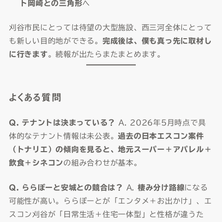
ト岡崎との三角形
へ
刈谷市民にとっては待望の大型施設、西三河全体にとって
も新しい目的地ができる。
完成後は、僕も真っ先に取材し
に行きます
。続報が出たらまたまとめます。
よくある質問
Q. テナントは決まっている？
A. 2026年5月時点で具
体的なテナント情報は未公表。
過去の日本エスコン案件
（トナリエ）の傾向を見ると、地元スーパー＋アパレル＋
飲食＋シネコン
の組み合わせが基本。
Q. ららぽーと安城との競合は？
A.
棲み分け路線
になる
可能性が高い。ららぽーとが「エンタメ＋お出かけ」、エ
スコン刈谷が「日常生活＋住宅一体型」と性格が違うた