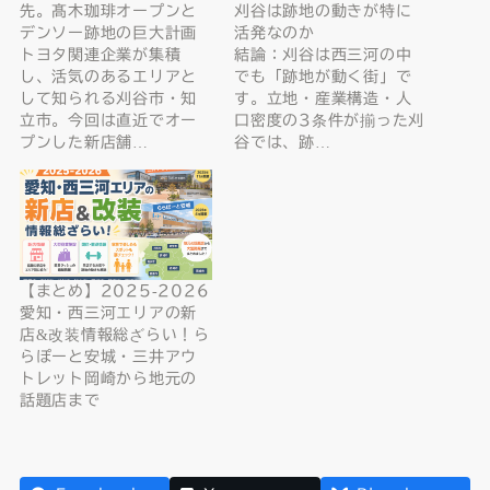
先。髙木珈琲オープンと
刈谷は跡地の動きが特に
デンソー跡地の巨大計画
活発なのか
トヨタ関連企業が集積
結論：刈谷は西三河の中
し、活気のあるエリアと
でも「跡地が動く街」で
して知られる刈谷市・知
す。立地・産業構造・人
立市。今回は直近でオー
口密度の3条件が揃った刈
プンした新店舗…
谷では、跡…
【まとめ】2025-2026
愛知・西三河エリアの新
店&改装情報総ざらい！ら
らぽーと安城・三井アウ
トレット岡崎から地元の
話題店まで