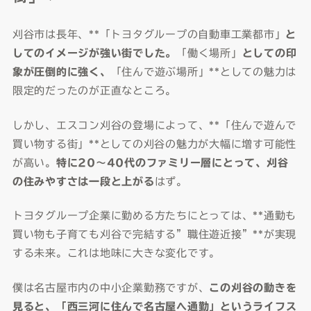
刈谷市は長年、**「トヨタグループの自動車工業都市」
と
してのイメージが強い街でした。
「働く場所」
としての印
象が圧倒的に強く、
「住んで遊ぶ場所」**としての魅力は
限定的だったのが正直なところ。
しかし、エスコン刈谷の登場によって、**「住んで遊んで
買い物する街」**としての刈谷の魅力が大幅に増す可能性
が高い。
特に20〜40代のファミリー層にとって、刈谷
の住みやすさは一段と上がる
はず。
トヨタグループ企業に勤める方たちにとっては、**通勤も
買い物も子育ても刈谷で完結する”職住遊近接”**が実現
する未来。これは地味に大きな変化です。
僕は名古屋市内の中小企業勤務ですが、
この刈谷の動きを
見ると、「西三河に住んで名古屋へ通勤」というライフス