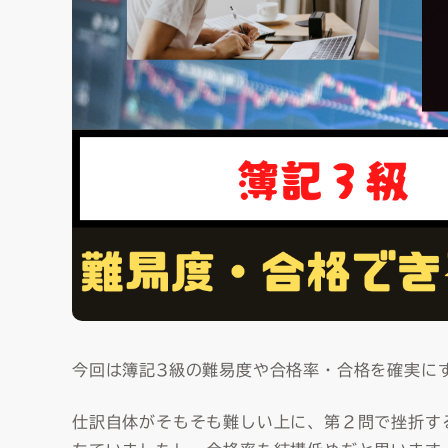
今回は簿記3級の難易度や合格率・合格を確実に
仕訳自体がそもそも難しい上に、第２問で挫折す