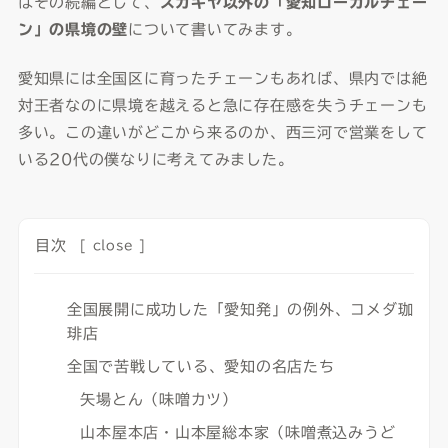
はその続編として、
スガキヤ以外の「愛知ローカルチェー
ン」の県境の壁
について書いてみます。
愛知県には全国区に育ったチェーンもあれば、県内では絶
対王者なのに県境を越えると急に存在感を失うチェーンも
多い。この違いがどこから来るのか、西三河で営業をして
いる20代の僕なりに考えてみました。
目次
[
close
]
全国展開に成功した「愛知発」の例外、コメダ珈
琲店
全国で苦戦している、愛知の名店たち
矢場とん（味噌カツ）
山本屋本店・山本屋総本家（味噌煮込みうど