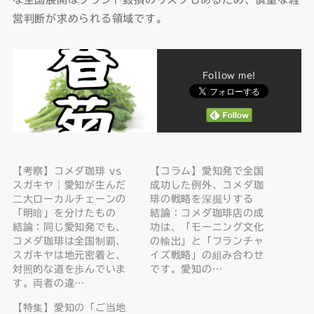
営判断が求められる領域です。
Follow me!
【考察】コメダ珈琲 vs
【コラム】愛知発で全国
スガキヤ｜愛知が生んだ
成功した例外、コメダ珈
二大ローカルチェーンの
琲の戦略を深掘りする
「明暗」を分けたもの
結論：コメダ珈琲店の成
結論：同じ愛知発でも、
功は、「モーニング文化
コメダ珈琲は全国制覇、
の輸出」と「フランチャ
スガキヤは地元密着と、
イズ戦略」の組み合わせ
対照的な道を歩んでいま
です。愛知の…
す。両者の違…
【特集】愛知の「ご当地