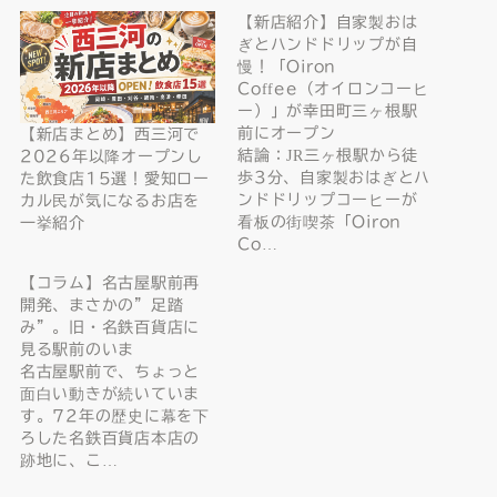
【新店紹介】自家製おは
ぎとハンドドリップが自
慢！「Oiron
Coffee（オイロンコーヒ
ー）」が幸田町三ヶ根駅
前にオープン
【新店まとめ】西三河で
結論：JR三ヶ根駅から徒
2026年以降オープンし
歩3分、自家製おはぎとハ
た飲食店15選！愛知ロー
ンドドリップコーヒーが
カル民が気になるお店を
看板の街喫茶「Oiron
一挙紹介
Co…
【コラム】名古屋駅前再
開発、まさかの”足踏
み”。旧・名鉄百貨店に
見る駅前のいま
名古屋駅前で、ちょっと
面白い動きが続いていま
す。72年の歴史に幕を下
ろした名鉄百貨店本店の
跡地に、こ…