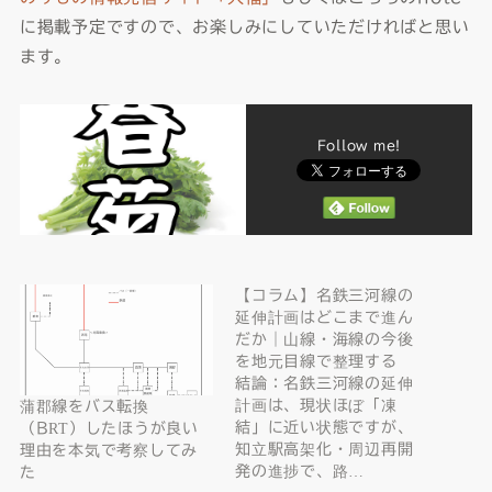
に掲載予定ですので、お楽しみにしていただければと思い
ます。
Follow me!
【コラム】名鉄三河線の
延伸計画はどこまで進ん
だか｜山線・海線の今後
を地元目線で整理する
結論：名鉄三河線の延伸
計画は、現状ほぼ「凍
蒲郡線をバス転換
結」に近い状態ですが、
（BRT）したほうが良い
知立駅高架化・周辺再開
理由を本気で考察してみ
発の進捗で、路…
た