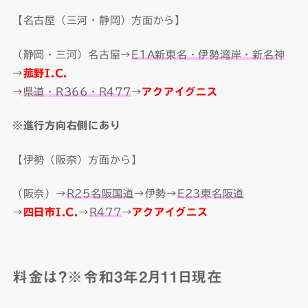
【名古屋（三河・静岡）方面から】
（静岡・三河）名古屋→
E1A
新東名・伊勢湾岸・新名神
→
菰野
I.C.
→
県道・
R366
・
R477
→
アクアイグニス
※進行方向右側にあり
【伊勢（阪奈）方面から】
（阪奈）→
R25
名阪国道
→伊勢→
E23
東名阪道
→
四日市
I.C.
→
R477
→
アクアイグニス
料金は？※令和3年2月11日現在