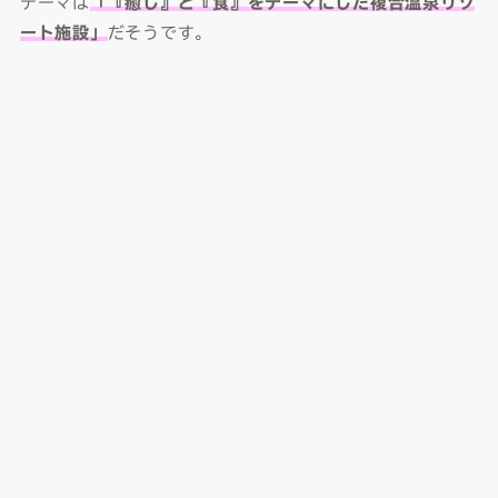
テーマは
「『癒し』と『食』をテーマにした複合温泉リゾ
ート施設」
だそうです。