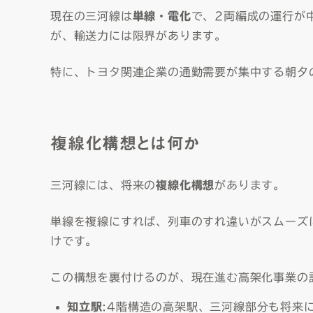
現在の三河線は
単線・電化
で、2両編成の運行が
が、輸送力には限界があります。
特に、トヨタ関連企業の通勤需要が集中する朝夕
複線化構想とは何か
三河線には、将来の
複線化構想
があります。
単線を複線にすれば、列車のすれ違いがスムーズ
けです。
この構想を裏付けるのが、現在進む高架化事業の
知立駅
:4階構造の高架駅、三河線部分も将来