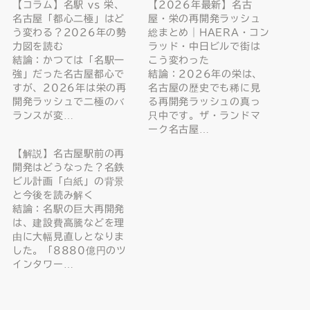
【コラム】名駅 vs 栄、
【2026年最新】名古
名古屋「都心二極」はど
屋・栄の再開発ラッシュ
う変わる？2026年の勢
総まとめ｜HAERA・コン
力図を読む
ラッド・中日ビルで街は
結論：かつては「名駅一
こう変わった
強」だった名古屋都心で
結論：2026年の栄は、
すが、2026年は栄の再
名古屋の歴史でも稀に見
開発ラッシュで二極のバ
る再開発ラッシュの真っ
ランスが変…
只中です。ザ・ランドマ
ーク名古屋…
【解説】名古屋駅前の再
開発はどうなった？名鉄
ビル計画「白紙」の背景
と今後を読み解く
結論：名駅の巨大再開発
は、建設費高騰などを理
由に大幅見直しとなりま
した。「8880億円のツ
インタワー…