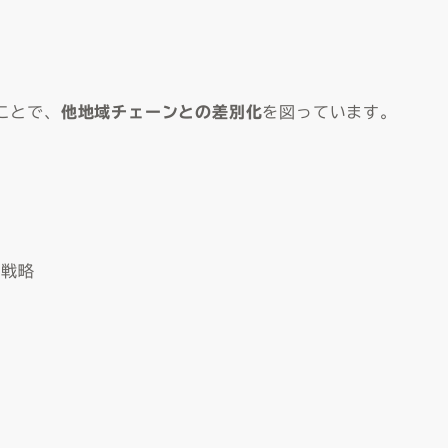
ことで、
他地域チェーンとの差別化
を図っています。
心戦略