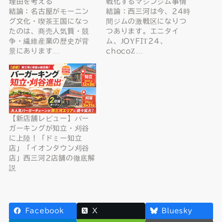
理由を考える
戦化するマシンジム事情
結論：名古屋がモーニン
結論：西三河は今、24時
グ文化・喫茶王国になっ
間ジムの激戦区になりつ
たのは、商売人気質・競
つあります。エニタイ
争・繊維産業の歴史が背
ム、JOYFIT24、
景にあります…
chocoZ…
【新店舗レビュー】バー
ガーキングが知立・刈谷
に上陸！「ドミー知立
店」「イオンタウン刈谷
店」西三河2店舗の徹底解
説
Facebook
X
Bluesky