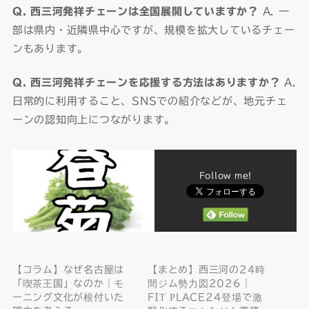
Q. 西三河発祥チェーンは全国展開していますか？
A. 一
部は県内・近隣県中心ですが、規模を拡大しているチェー
ンもあります。
Q. 西三河発祥チェーンを応援する方法はありますか？
A.
日常的に利用すること、SNSでの紹介などが、地元チェ
ーンの認知向上につながります。
Follow me!
【コラム】なぜ名古屋は
【まとめ】西三河の24時
「喫茶王国」なのか｜モ
間ジム勢力図2026｜
ーニング文化が根付いた
FIT PLACE24登場で激