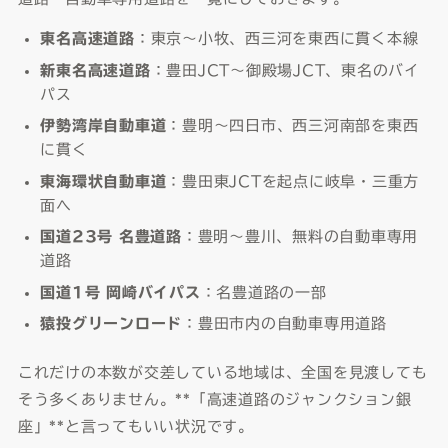
東名高速道路
：東京〜小牧、西三河を東西に貫く本線
新東名高速道路
：豊田JCT〜御殿場JCT、東名のバイ
パス
伊勢湾岸自動車道
：豊明〜四日市、西三河南部を東西
に貫く
東海環状自動車道
：豊田東JCTを起点に岐阜・三重方
面へ
国道23号 名豊道路
：豊明〜豊川、無料の自動車専用
道路
国道1号 岡崎バイパス
：名豊道路の一部
猿投グリーンロード
：豊田市内の自動車専用道路
これだけの本数が交差している地域は、全国を見渡しても
そう多くありません。**「高速道路のジャンクション銀
座」**と言ってもいい状況です。