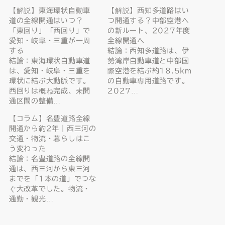
【解説】東海環状自動車
【解説】西知多道路はい
道の全線開通はいつ？
つ開通する？中部空港へ
「東回り」「西回り」で
の新ルート、2027年度
愛知・岐阜・三重が一周
全線開通へ
する
結論：西知多道路は、伊
結論：東海環状自動車道
勢湾岸自動車道と中部国
は、愛知・岐阜・三重を
際空港を結ぶ約18.5km
環状に結ぶ大動脈です。
の自動車専用道路です。
西回りは概ね完成、未開
2027…
通区間の整備…
【コラム】名豊道路全線
開通から約2年｜西三河の
交通・物流・暮らしはこ
う変わった
結論：名豊道路の全線開
通は、西三河から東三河
までを「1本の道」でつな
ぐ大改革でした。物流・
通勤・観光…