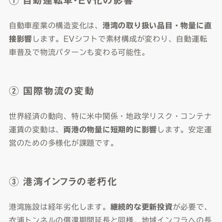
① 自動運転車・EV化の影響
自動車産業の構造変化は、
港湾の取り扱い品目・物量に直
接影響
します。EVシフトで素材構成が変わり、自動運転
車普及で物流パターンも変わる可能性。
② 国際物流の変動
世界経済の動向、特に米中関係・地政学リスク・コンテナ
運賃の変動は、
両港の物量に短期的に影響
します。安定運
営のための多様化が課題です。
③ 港湾インフラの老朽化
港湾施設は経年劣化します。
継続的な更新投資
が必要で、
衣浦トンネルの償還期間延長と同様、地域インフラへの長