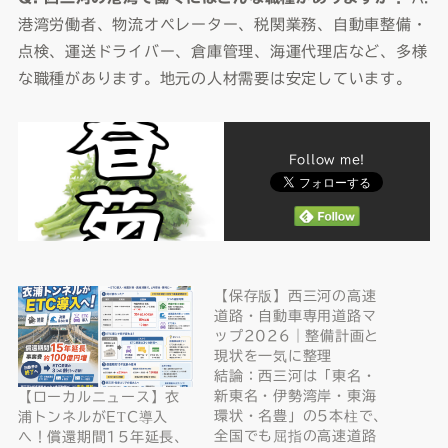
港湾労働者、物流オペレーター、税関業務、自動車整備・
点検、運送ドライバー、倉庫管理、海運代理店など、多様
な職種があります。地元の人材需要は安定しています。
Follow me!
【保存版】西三河の高速
道路・自動車専用道路マ
ップ2026｜整備計画と
現状を一気に整理
結論：西三河は「東名・
新東名・伊勢湾岸・東海
【ローカルニュース】衣
環状・名豊」の5本柱で、
浦トンネルがETC導入
全国でも屈指の高速道路
へ！償還期間15年延長、