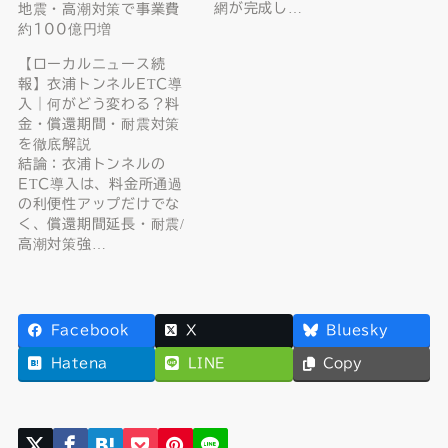
網が完成し…
地震・高潮対策で事業費
約100億円増
【ローカルニュース続
報】衣浦トンネルETC導
入｜何がどう変わる？料
金・償還期間・耐震対策
を徹底解説
結論：衣浦トンネルの
ETC導入は、料金所通過
の利便性アップだけでな
く、償還期間延長・耐震/
高潮対策強…
Facebook
X
Bluesky
Hatena
LINE
Copy