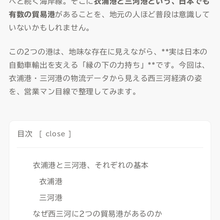
へと続く海岸線。そこに
衣浦港と三河港という、日本でも
有数の貿易港
があることを、地元の人ほど普段は意識して
いないかもしれません。
この2つの港は、地味な存在に見えながら、**実は日本の
自動車輸出を支える「縁の下の力持ち」**です。今回は、
衣浦港・三河港の物流データから見える西三河経済の姿
を、営業マン目線で整理してみます。
目次
[
close
]
衣浦港と三河港、それぞれの基本
衣浦港
三河港
なぜ西三河に2つの貿易港があるのか