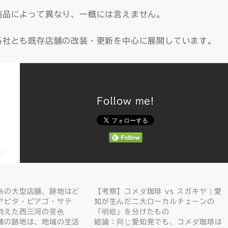
・商品によって異なり、一概には言えません。
 各社とも既存店舗の改装・更新を中心に展開しています。
Follow me!
あの大型店舗、跡地はど
【考察】コメダ珈琲 vs スガキヤ｜愛
アピタ・ピアゴ・サテ
知が生んだ二大ローカルチェーンの
消えた西三河の景色
「明暗」を分けたもの
舗の跡地は、地域の生活
結論：同じ愛知発でも、コメダ珈琲は