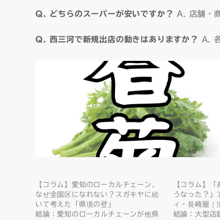
Q. どちらのスーパーが安いですか？
A. 店舗
Q. 西三河で新規出店の動きはありますか？
A.
【コラム】愛知のローカルチェーン、
【コラム】「
なぜ全国区になれない？スガキヤに続
うなった？」
いて考えた「県境の壁」
ィ・長崎屋｜
結論：愛知のローカルチェーンが他県
結論：大型店