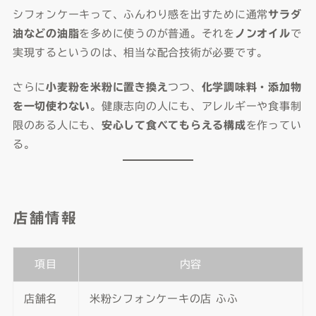
シフォンケーキって、ふんわり感を出すために通常
サラダ
油などの油脂
を多めに使うのが普通。それを
ノンオイル
で
実現するというのは、相当な配合技術が必要です。
さらに
小麦粉を米粉に置き換え
つつ、
化学調味料・添加物
を一切使わない
。健康志向の人にも、アレルギーや食事制
限のある人にも、
安心して食べてもらえる構成
を作ってい
る。
店舗情報
項目
内容
店舗名
米粉シフォンケーキの店 ふふ