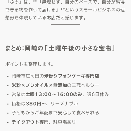
「ふふ」は、**「無理せず、自分のペースで、自分が納得
できる物を作って届ける」**というスモールビジネスの理
想形を体現しているお店だと感じます。
まとめ：岡崎の「土曜午後の小さな宝物」
ポイントを整理します。
岡崎市庄司田の
米粉シフォンケーキ専門店
米粉×ノンオイル×無添加
の三冠ヘルシー
営業は
土曜13:00〜16:00のみ
、週6日休み
価格は
380円〜
、リーズナブル
子どもからご年配まで安心して食べられる
テイクアウト専門
、駐車場あり