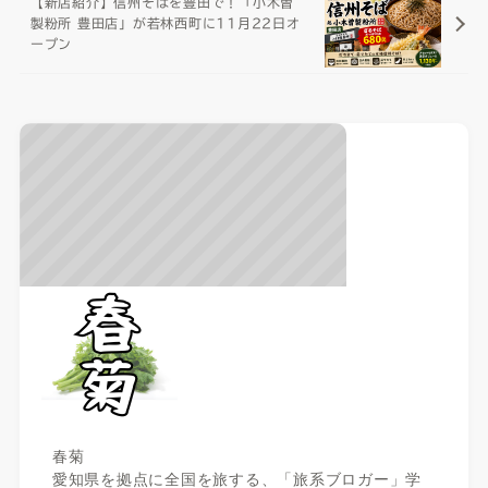
【新店紹介】信州そばを豊田で！「小木曽
製粉所 豊田店」が若林西町に11月22日オ
ープン
春菊
愛知県を拠点に全国を旅する、「旅系ブロガー」学