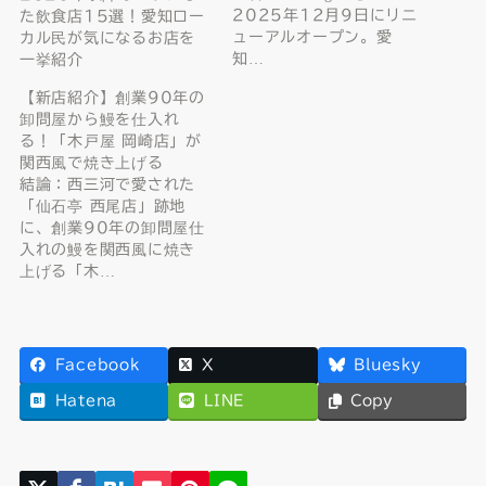
2025年12月9日にリニ
た飲食店15選！愛知ロー
ューアルオープン。愛
カル民が気になるお店を
知…
一挙紹介
【新店紹介】創業90年の
卸問屋から鰻を仕入れ
る！「木戸屋 岡崎店」が
関西風で焼き上げる
結論：西三河で愛された
「仙石亭 西尾店」跡地
に、創業90年の卸問屋仕
入れの鰻を関西風に焼き
上げる「木…
Facebook
X
Bluesky
Hatena
LINE
Copy