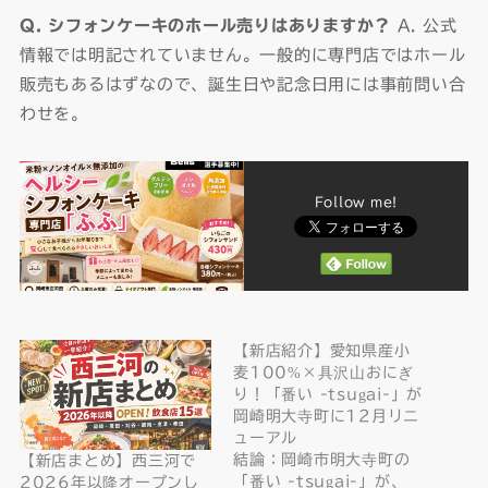
Q. シフォンケーキのホール売りはありますか？
A. 公式
情報では明記されていません。一般的に専門店ではホール
販売もあるはずなので、誕生日や記念日用には事前問い合
わせを。
Follow me!
【新店紹介】愛知県産小
麦100%×具沢山おにぎ
り！「番い -tsugai-」が
岡崎明大寺町に12月リニ
ューアル
結論：岡崎市明大寺町の
【新店まとめ】西三河で
「番い -tsugai-」が、
2026年以降オープンし